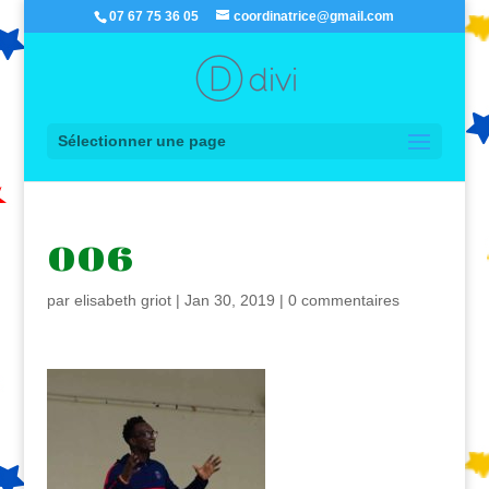
07 67 75 36 05
coordinatrice@gmail.com
Sélectionner une page
006
par
elisabeth griot
|
Jan 30, 2019
|
0 commentaires