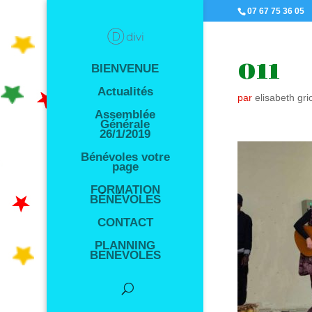
07 67 75 36 05
011
BIENVENUE
Actualités
par
elisabeth gri
Assemblée
Générale
26/1/2019
Bénévoles votre
page
FORMATION
BÉNÉVOLES
CONTACT
PLANNING
BENEVOLES